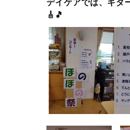
デイケアでは、ギタ
🎸🎵