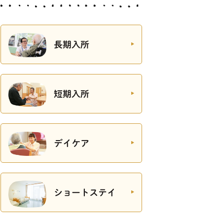
長期入所
短期入所
デイケア
ショートステイ